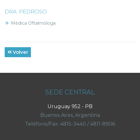
DRA. PEDROSO
Médica Oftalmóloga
Volver
SEDE CENTRAL
Uruguay 952 - PB
Buenos Aires, Argentina
Teléfono/Fax:
4815-3440
/
4811-8906